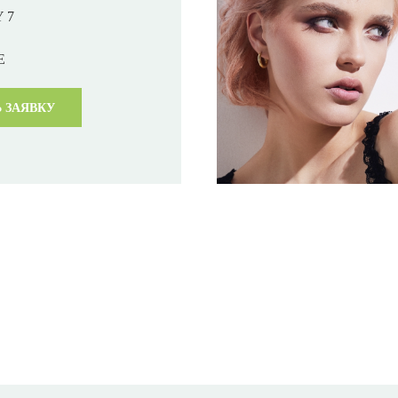
 7
E
 ЗАЯВКУ