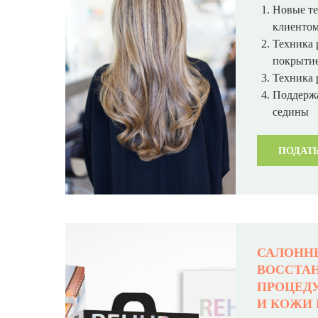
Новые те
клиенто
Техника 
покрыти
Техника 
Поддержа
седины
ПОДАТЬ
САЛОНН
ВОССТА
ПРОЦЕДУ
И КОЖИ