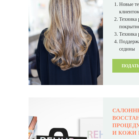
Новые те
клиенто
Техника 
покрыти
Техника 
Поддержа
седины
ПОДАТЬ
САЛОНН
ВОССТА
ПРОЦЕДУ
И КОЖИ