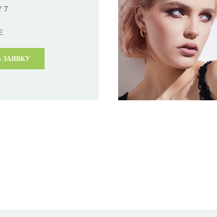
 7
E
 ЗАЯВКУ