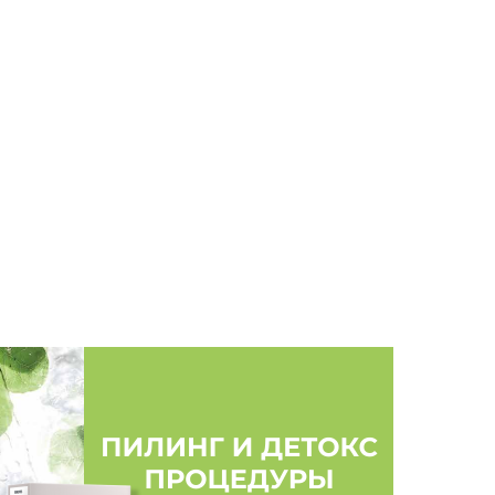
len Seward в домашнем уходе, также применяю
По моей оценке это самые лучшие уходовые и
ва. После уходовой процедуры в салоне,
 точнее на волосах. За всё это время я
ки Helen Seward и все они безупречны! И