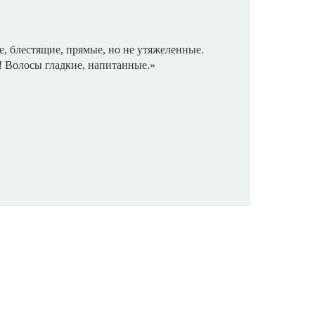
, блестящие, прямые, но не утяжеленные.
! Волосы гладкие, напитанные.»
d около 5 лет. За это время качество моих
 Мне удалось отрастить качественную длинну,
 густоту. При чём волос пористый и вьётся. Я