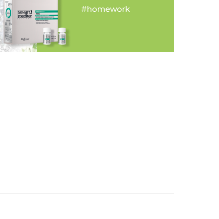
атлениями от обновлённой маски ALCHEMY
дальным маслами. Этот продукт из линейки
 фаворитом. Он даёт быстрое и мощное
арит им живой блеск, улучшает структуру,
ароматом.
 блонд. Представляете каких трудов стоит
имией это реально. Я смогла уйти от коротких
ь послушным локонам. Притом в виду нехватки
долго. Хватает нанести её хотя бы на 5-10
нут. Спасибо производителям и Юлии
одобранный уход. Мои мягкие, блестящие