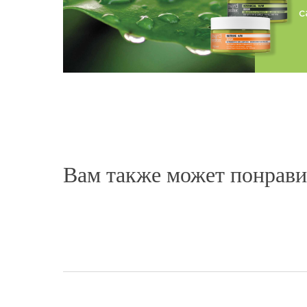
«Приятный ванильный аромат. Уже через 5 ми
можно заметить как разглаживаются волосы и 
мягкими и шелковистыми. Она хорошо питает 
не утяжеляет кожу головы. Моя любимая маска!
после неё волосы отлично поддаются укладке.
Питательная маска для сухих волос
Нина
Вам также может понрави