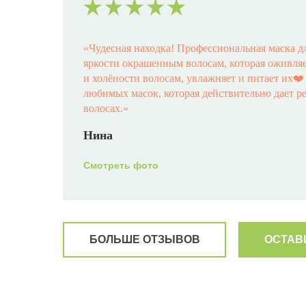
«
Чудесная находка! Профессиональная маска д
яркости окрашенным волосам, которая оживляет
и холёности волосам, увлажняет и питает их❤
любимых масок, которая действительно дает р
волосах.
»
Нина
Смотреть фото
БОЛЬШЕ ОТЗЫВОВ
ОСТАВ
«Хочу поделиться эмоциями и ощущениями по
сыворотки ANTI-ROTTURA! Я мастер-колорист
работы. На бренде HS работаю больше 5 лет! П