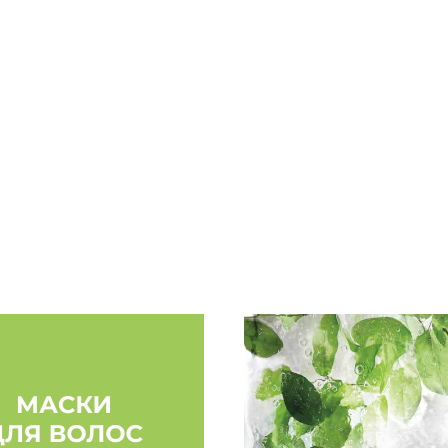
овав эту новинку, я
обожаю использовать He
Волосы окрашены краской
их на дочке (ей 8 лет). 
рг! Волосы после лета,
профессиональные средст
) уже совсем выглядели
результат всегда на лицо,
сы просто ожили, на фото
протестила разные линей
ющих средств. Это
безумно вкусно пахнут!»
на интенсивной салонной
Надежда