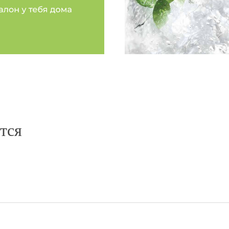
нут после нанесения
«Хочу поделиться впеч
становятся более
13/M с аргановым и мин
длину и при этом совсем
Mediter всегда был моим
 Распутывает, питает,
восстановление волос, д
»
обволакивает приятным 
У меня волнистые волосы
растить длину. Но с Алх
стрижек. Теперь радуюс
времени я не ношу маску 
минут, и эффект достиг
тся
Фроловой за грамотно п
волосы рады)»
Маска ALCHEMY 13/M
Елена