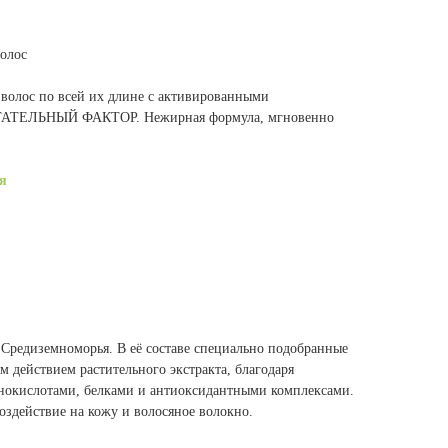
олос
волос по всей их длине с активированными
ПИТАТЕЛЬНЫЙ ФАКТОР. Нежирная формула, мгновенно
я
 Средиземноморья. В её составе специально подобранные
 действием растительного экстракта, благодаря
нокислотами, белками и антиоксидантными комплексами.
здействие на кожу и волосяное волокно.