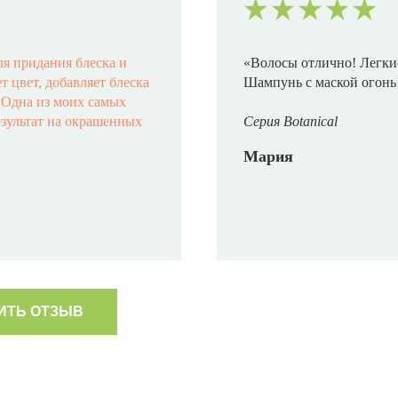
ля придания блеска и
«Волосы отлично! Легкие
 цвет, добавляет блеска
Шампунь с маской огонь
️ Одна из моих самых
езультат на окрашенных
Серия Botanical
Мария
ИТЬ ОТЗЫВ
сле использования
«Я пользуюсь Helen Sewar
 с 17-летним стажем
волос много улучшилось.
ерепробовала все, в этой
увеличить их плотность и