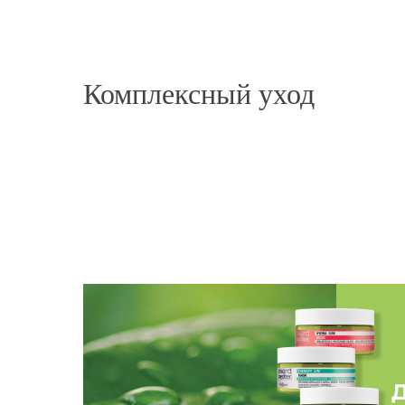
марке! Довольна я и мои клиентки. Но, попроб
честно была шокирована результатом!!! Мои 
HS, делаю уходы, но этот эффект- просто восто
Особенно концы,( да и перенесённые 2 ковида
Комплексный уход
печально. Настоящая «мочалка». За ночь Воло
высушены феном без дополнительных ухажива
идеальное решение для домашнего ухода, заме
процедуры! Рекомендую! Супер средство❤️»
SYNEBI Anti-breakage serum
Екатерина
Смотреть фото