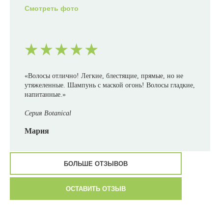
Смотреть фото
«Волосы отлично! Легкие, блестящие, прямые, но не
утяжеленные. Шампунь с маской огонь! Волосы гладкие,
напитанные.»
Серия Botanical
Мария
БОЛЬШЕ ОТЗЫВОВ
ОСТАВИТЬ ОТЗЫВ
«Хочу поделиться эмоциями и ощущениями после
использования сыворотки ANTI-ROTTURA! Я мастер-
колорист с 17-летним стажем работы. На бренде HS