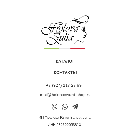
головы. Моя любимая маска! Распутывает, питает, после
неё волосы отлично поддаются укладке.»
Питательная маска для сухих волос
Нина
КАТАЛОГ
«Хочу поделиться впечатлениями от обновлённой маски
КОНТАКТЫ
ALCHEMY 13/M с аргановым и миндальным маслами.
Этот продукт из линейки Mediter всегда был моим
фаворитом. Он даёт быстрое и мощное восстановление
+7 (927) 217 27 69
волос, дарит им живой блеск, улучшает структуру,
mail@helenseward-shop.ru
обволакивает приятным ароматом.
У меня волнистые волосы блонд. Представляете каких
трудов стоит растить длину. Но с Алхимией это реально.
Я смогла уйти от коротких стрижек. Теперь радуюсь
послушным локонам. Притом в виду нехватки времени
ИП Фролова Юлия Валериевна
я не ношу маску долго. Хватает нанести её хотя бы на 5-
ИНН 632300053813
10 минут, и эффект достигнут. Спасибо производителям