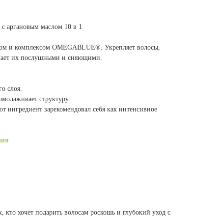
с аргановым маслом 10 в 1
лом и комплексом OMEGABLUE®. Укрепляет волосы,
елает их послушными и сияющими.
о слоя.
 омолаживает структуру
от ингредиент зарекомендовал себя как интенсивное
ния
х, кто хочет подарить волосам роскошь и глубокий уход с