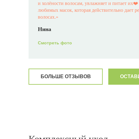
и холёности волосам, увлажняет и питает их❤
любимых масок, которая действительно дает р
волосах.
»
Нина
Смотреть фото
БОЛЬШЕ ОТЗЫВОВ
ОСТАВ
«Хочу поделиться эмоциями и ощущениями по
сыворотки ANTI-ROTTURA! Я мастер-колорист
работы. На бренде HS работаю больше 5 лет! П
марке! Довольна я и мои клиентки. Но, попроб
честно была шокирована результатом!!! Мои 
HS, делаю уходы, но этот эффект- просто восто
Особенно концы,( да и перенесённые 2 ковида
Комплексный уход
печально. Настоящая «мочалка». За ночь Воло