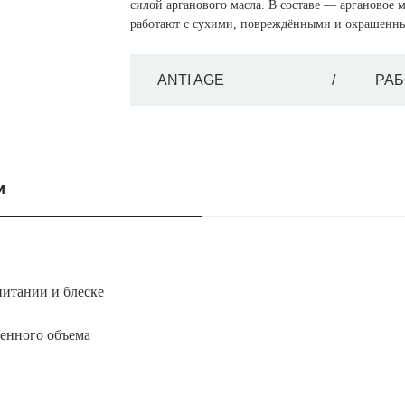
силой арганового масла. В составе — аргановое
работают с сухими, повреждёнными и окрашенн
ANTI AGE
/
РАБ
и
питании и блеске
енного объема