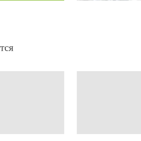
 Распутывает, питает,
восстановление волос, д
»
обволакивает приятным 
У меня волнистые волосы
растить длину. Но с Алх
стрижек. Теперь радуюс
времени я не ношу маску 
минут, и эффект достиг
тся
Фроловой за грамотно п
волосы рады)»
Маска ALCHEMY 13/M
Елена