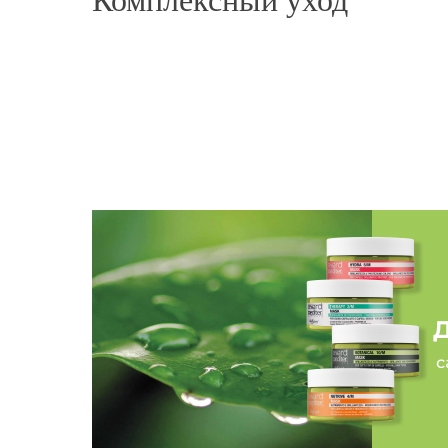
высушены феном без дополнительных ухажива
идеальное решение для домашнего ухода, заме
процедуры! Рекомендую! Супер средство❤️»
SYNEBI Anti-breakage serum
Екатерина
Смотреть фото
«Приятный ванильный аромат. Уже через 5 ми
можно заметить как разглаживаются волосы и 
мягкими и шелковистыми. Она хорошо питает 