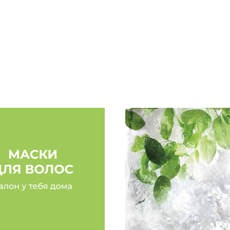
ющих средств. Это
безумно вкусно пахнут!»
на интенсивной салонной
Надежда
нут после нанесения
«Хочу поделиться впеч
становятся более
13/M с аргановым и мин
длину и при этом совсем
Mediter всегда был моим