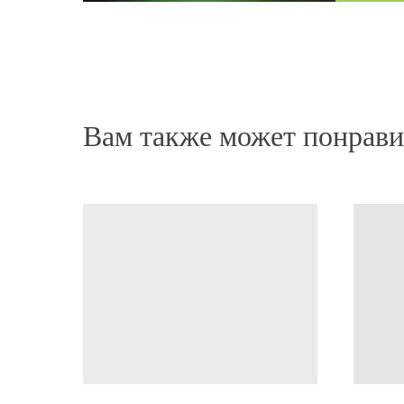
не утяжеляет кожу головы. Моя любимая маска!
после неё волосы отлично поддаются укладке.
Питательная маска для сухих волос
Нина
Вам также может понрави