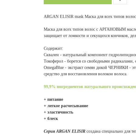
ARGAN ELISIR mask Маска для всех типов волос 
Маска для всех типов волос с АРГАНОВЫМ мас
защищает от ломкости и секущихся кончиков, д
Содержит:
Сквален - натуральный компонент гидролипидног
Токоферол - борется со свободными радикалами,
OmegaBlue - экстракт семян дикой ЧЕРНИКИ - эт
средство для восстановления волокон волоса.
99,9% ингредиентов натурального происхожде
+ питание
+ легкое расчесывание
+ эластичность
+ блеск
Серия ARGAN ELISIR
создана специально для те