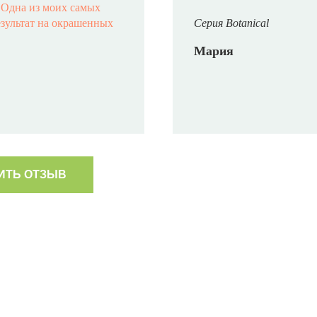
️ Одна из моих самых
езультат на окрашенных
Серия Botanical
Мария
ИТЬ ОТЗЫВ
сле использования
«Я пользуюсь Helen Sewar
 с 17-летним стажем
волос много улучшилось.
ерепробовала все, в этой
увеличить их плотность и
овав эту новинку, я
обожаю использовать He
Волосы окрашены краской
их на дочке (ей 8 лет). 
рг! Волосы после лета,
профессиональные средст
) уже совсем выглядели
результат всегда на лицо,
сы просто ожили, на фото
протестила разные линей