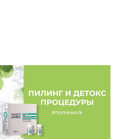
атлениями от обновлённой маски ALCHEMY
дальным маслами. Этот продукт из линейки
 фаворитом. Он даёт быстрое и мощное