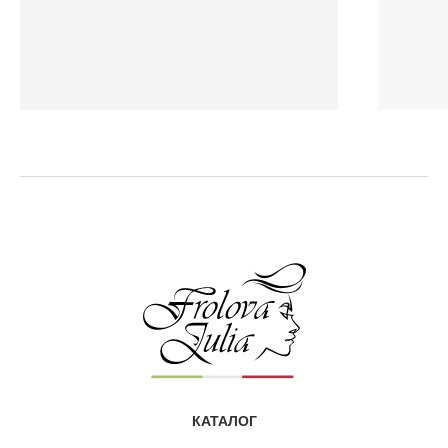
головы. Моя любимая маска! Распутывает, питает, после
неё волосы отлично поддаются укладке.»
Питательная маска для сухих волос
Нина
«Хочу поделиться впечатлениями от обновлённой маски
ALCHEMY 13/M с аргановым и миндальным маслами.
Этот продукт из линейки Mediter всегда был моим
фаворитом. Он даёт быстрое и мощное восстановление
волос, дарит им живой блеск, улучшает структуру,
обволакивает приятным ароматом.
У меня волнистые волосы блонд. Представляете каких
трудов стоит растить длину. Но с Алхимией это реально.
Я смогла уйти от коротких стрижек. Теперь радуюсь
КАТАЛОГ
послушным локонам. Притом в виду нехватки времени