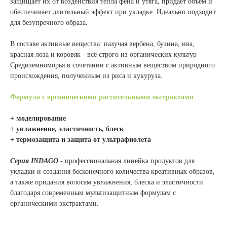
защищает их от воздействия тепла фена и утяга, придает объем и
обеспечивает длительный эффект при укладке. Идеально подходит
для безупречного образа.
В составе активные вещества: пахучая вербена, бузина, ива,
красная лоза и коровяк - всё строго из органических культур
Средиземноморья в сочетании с активным веществом природного
происхождения, полученным из риса и кукуруза.
Формула с органическими растительными экстрактами
+ моделирование
+ увлажнение, эластичность, блеск
+ термозащита и защита от ультрафиолета
Серия INDAGO
- п
рофессиональная линейка продуктов для
укладки и создания бесконечного количества креативных образов,
а также придания волосам увлажнения, блеска и эластичности
благодаря современным мультизащитным формулам с
органическими экстрактами.