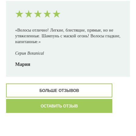
«Волосы отлично! Легкие, блестящие, прямые, но не
утяжеленные. Шампунь с маской огонь! Волосы гладкие,
напитанные.»
Серия Botanical
Мария
БОЛЬШЕ ОТЗЫВОВ
ОСТАВИТЬ ОТЗЫВ
«Хочу поделиться эмоциями и ощущениями после
использования сыворотки ANTI-ROTTURA! Я мастер-
колорист с 17-летним стажем работы. На бренде HS
работаю больше 5 лет! Перепробовала все, в этой марке!
Довольна я и мои клиентки. Но, попробовав эту