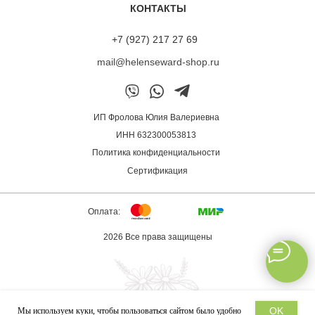
я не ношу маску долго. Хватает нанести её хотя бы на 5-
КОНТАКТЫ
10 минут, и эффект достигнут. Спасибо производителям
и Юлии Фроловой за грамотно подобранный уход. Мои
+7 (927) 217 27 69
мягкие, блестящие волосы рады)»
mail@helenseward-shop.ru
Маска ALCHEMY 13/M
Елена
ИП Фролова Юлия Валериевна
ИНН 632300053813
Политика конфиденциальности
Сертификация
Оплата:
2026 Все права защищены
OK
Мы используем куки, чтобы пользоваться сайтом было удобно
Разработка сайта