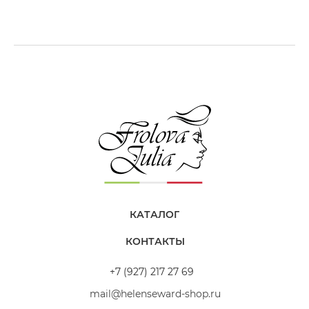
Надежда
«Приятный ванильный аромат. Уже через 5
минут после нанесения можно заметить как
разглаживаются волосы и становятся более
мягкими и шелковистыми. Она хорошо питает
длину и при этом совсем не утяжеляет кожу
головы. Моя любимая маска! Распутывает,
питает, после неё волосы отлично поддаются
укладке.»
КАТАЛОГ
Питательная маска для сухих волос
КОНТАКТЫ
Нина
+7 (927) 217 27 69
mail@helenseward-shop.ru