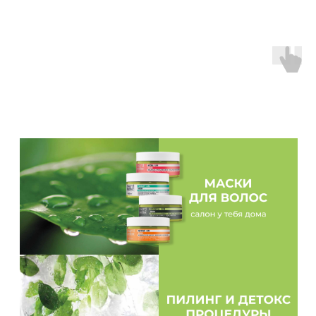
концы,( да и перенесённые 2 ковида) уже совсем
выглядели печально. Настоящая «мочалка». За ночь
Волосы просто ожили, на фото высушены феном без
дополнительных ухаживающих средств. Это идеальное
решение для домашнего ухода, замена интенсивной
салонной процедуры! Рекомендую! Супер средство❤️
»
SYNEBI Anti-breakage serum
Екатерина
Смотреть фото
«Я пользуюсь Helen Seward около 5 лет. За это время
качество моих волос много улучшилось. Мне удалось
отрастить качественную длинну, увеличить их плотность
и густоту. При чём волос пористый и вьётся. Я обожаю
использовать Helen Seward в домашнем уходе, также