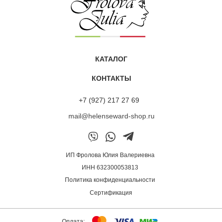
Нина
КАТАЛОГ
«Хочу поделиться впечатлениями от обновлённой маски
КОНТАКТЫ
ALCHEMY 13/M с аргановым и миндальным маслами.
Этот продукт из линейки Mediter всегда был моим
фаворитом. Он даёт быстрое и мощное восстановление
+7 (927) 217 27 69
волос, дарит им живой блеск, улучшает структуру,
mail@helenseward-shop.ru
обволакивает приятным ароматом.
У меня волнистые волосы блонд. Представляете каких
трудов стоит растить длину. Но с Алхимией это реально.
Я смогла уйти от коротких стрижек. Теперь радуюсь
послушным локонам. Притом в виду нехватки времени
ИП Фролова Юлия Валериевна
я не ношу маску долго. Хватает нанести её хотя бы на 5-
ИНН 632300053813
10 минут, и эффект достигнут. Спасибо производителям
Политика конфиденциальности
и Юлии Фроловой за грамотно подобранный уход. Мои
мягкие, блестящие волосы рады)»
Сертификация
Маска ALCHEMY 13/M
Оплата: