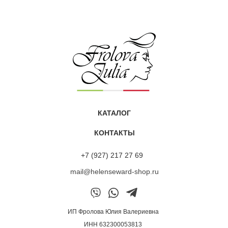
«Хочу поделиться впечатлениями от обновлённой маски
ALCHEMY 13/M с аргановым и миндальным маслами.
Этот продукт из линейки Mediter всегда был моим
фаворитом. Он даёт быстрое и мощное восстановление
волос, дарит им живой блеск, улучшает структуру,
обволакивает приятным ароматом.
У меня волнистые волосы блонд. Представляете каких
трудов стоит растить длину. Но с Алхимией это реально.
Я смогла уйти от коротких стрижек. Теперь радуюсь
КАТАЛОГ
послушным локонам. Притом в виду нехватки времени
я не ношу маску долго. Хватает нанести её хотя бы на 5-
КОНТАКТЫ
10 минут, и эффект достигнут. Спасибо производителям
и Юлии Фроловой за грамотно подобранный уход. Мои
+7 (927) 217 27 69
мягкие, блестящие волосы рады)»
mail@helenseward-shop.ru
Маска ALCHEMY 13/M
Елена
ИП Фролова Юлия Валериевна
ИНН 632300053813