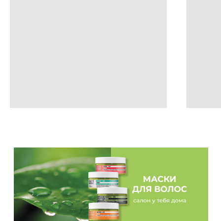
SYNEBI Anti-breakage serum
Екатерина
Смотреть фото
«Я пользуюсь Helen Seward около 5 лет. За это время
качество моих волос много улучшилось. Мне удалось
отрастить качественную длинну, увеличить их плотность
и густоту. При чём волос пористый и вьётся. Я обожаю
использовать Helen Seward в домашнем уходе, также
применяю их на дочке (ей 8 лет). По моей оценке это
самые лучшие уходовые и профессиональные средства.
После уходовой процедуры в салоне, результат всегда на
лицо, точнее на волосах. За всё это время я протестила
разные линейки Helen Seward и все они безупречны! И
безумно вкусно пахнут!»