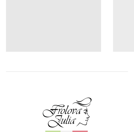
нанесения можно заметить как разглаживаются волосы и
становятся более мягкими и шелковистыми. Она хорошо
питает длину и при этом совсем не утяжеляет кожу
головы. Моя любимая маска! Распутывает, питает, после
неё волосы отлично поддаются укладке.»
Питательная маска для сухих волос
Нина
«Хочу поделиться впечатлениями от обновлённой маски
ALCHEMY 13/M с аргановым и миндальным маслами.
Этот продукт из линейки Mediter всегда был моим
фаворитом. Он даёт быстрое и мощное восстановление
волос, дарит им живой блеск, улучшает структуру,
обволакивает приятным ароматом.
У меня волнистые волосы блонд. Представляете каких