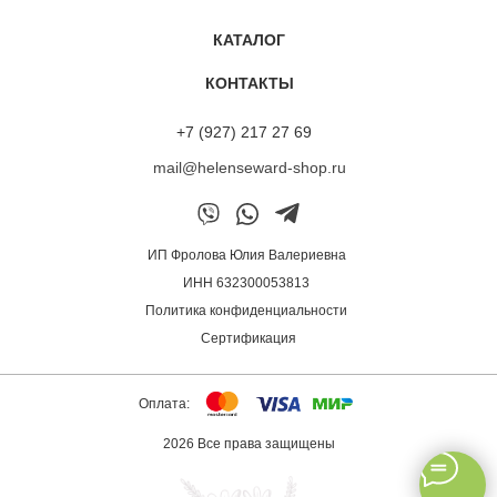
трудов стоит растить длину. Но с Алхимией это реально.
Я смогла уйти от коротких стрижек. Теперь радуюсь
КАТАЛОГ
послушным локонам. Притом в виду нехватки времени
я не ношу маску долго. Хватает нанести её хотя бы на 5-
КОНТАКТЫ
10 минут, и эффект достигнут. Спасибо производителям
и Юлии Фроловой за грамотно подобранный уход. Мои
+7 (927) 217 27 69
мягкие, блестящие волосы рады)»
mail@helenseward-shop.ru
Маска ALCHEMY 13/M
Елена
ИП Фролова Юлия Валериевна
ИНН 632300053813
Политика конфиденциальности
Сертификация
Оплата:
2026 Все права защищены