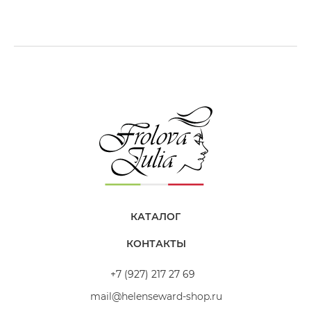
«Приятный ванильный аромат. Уже через 5
минут после нанесения можно заметить как
разглаживаются волосы и становятся более
мягкими и шелковистыми. Она хорошо питает
длину и при этом совсем не утяжеляет кожу
головы. Моя любимая маска! Распутывает,
питает, после неё волосы отлично поддаются
укладке.»
Питательная маска для сухих волос
КАТАЛОГ
Нина
КОНТАКТЫ
+7 (927) 217 27 69
mail@helenseward-shop.ru