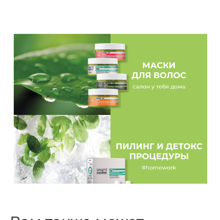
дополнительных ухаживающих средств. Это
идеальное решение для домашнего ухода,
замена интенсивной салонной процедуры!
Рекомендую! Супер средство❤️
»
SYNEBI Anti-breakage serum
Екатерина
Смотреть фото
«Я пользуюсь Helen Seward около 5 лет. За это
время качество моих волос много
улучшилось. Мне удалось отрастить
качественную длинну, увеличить их плотность
и густоту. При чём волос пористый и вьётся.
Я обожаю использовать Helen Seward в