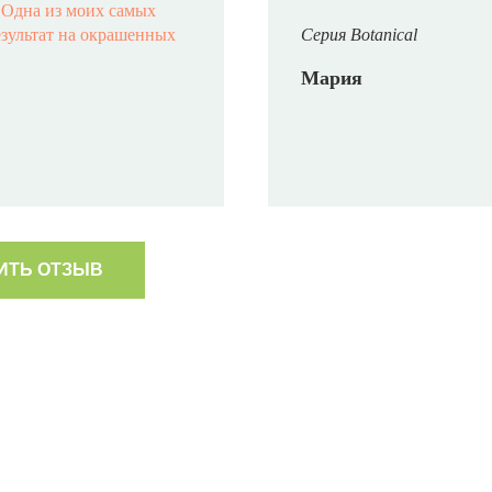
️ Одна из моих самых
езультат на окрашенных
Серия Botanical
Мария
ИТЬ ОТЗЫВ
сле использования
«Я пользуюсь Helen Sewar
 с 17-летним стажем
волос много улучшилось.
ерепробовала все, в этой
увеличить их плотность и
овав эту новинку, я
обожаю использовать He
Волосы окрашены краской
их на дочке (ей 8 лет). 
рг! Волосы после лета,
профессиональные средст
) уже совсем выглядели
результат всегда на лицо,
сы просто ожили, на фото
протестила разные линей