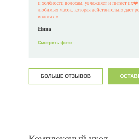
и холёности волосам, увлажняет и питает их❤
любимых масок, которая действительно дает р
волосах.
»
Нина
Смотреть фото
БОЛЬШЕ ОТЗЫВОВ
ОСТАВ
«Хочу поделиться эмоциями и ощущениями по
сыворотки ANTI-ROTTURA! Я мастер-колорист
работы. На бренде HS работаю больше 5 лет! П
марке! Довольна я и мои клиентки. Но, попроб
честно была шокирована результатом!!! Мои 
HS, делаю уходы, но этот эффект- просто восто
Особенно концы,( да и перенесённые 2 ковида
Комплексный уход
печально. Настоящая «мочалка». За ночь Воло