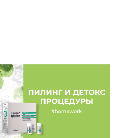
атлениями от обновлённой маски ALCHEMY
дальным маслами. Этот продукт из линейки
 фаворитом. Он даёт быстрое и мощное