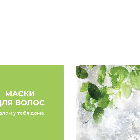
ющих средств. Это
безумно вкусно пахнут!»
на интенсивной салонной
Надежда
нут после нанесения
«Хочу поделиться впеч
становятся более
13/M с аргановым и мин
длину и при этом совсем
Mediter всегда был моим