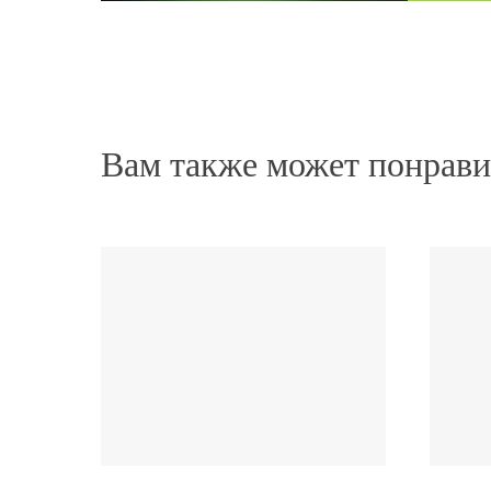
не утяжеляет кожу головы. Моя любимая маска!
после неё волосы отлично поддаются укладке.
Питательная маска для сухих волос
Нина
Вам также может понрави