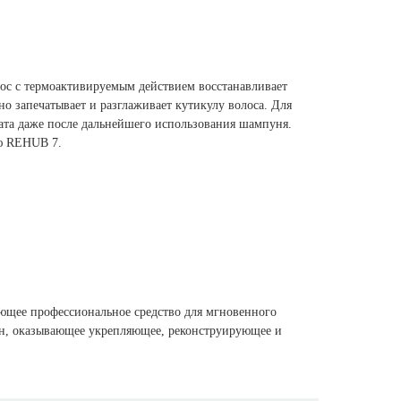
лос с термоактивируемым действием восстанавливает
о запечатывает и разглаживает кутикулу волоса. Для
тата даже после дальнейшего использования шампуня.
ю REHUB 7.
ющее профессиональное средство для мгновенного
н, оказывающее укрепляющее, реконструирующее и