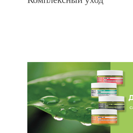
высушены феном без дополнительных ухажива
идеальное решение для домашнего ухода, заме
процедуры! Рекомендую! Супер средство❤️»
SYNEBI Anti-breakage serum
Екатерина
Смотреть фото
«Приятный ванильный аромат. Уже через 5 ми
можно заметить как разглаживаются волосы и 
мягкими и шелковистыми. Она хорошо питает 