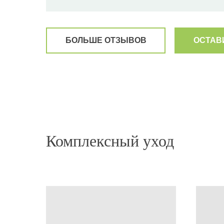
БОЛЬШЕ ОТЗЫВОВ
ОСТАВ
«Хочу поделиться эмоциями и ощущениями по
сыворотки ANTI-ROTTURA! Я мастер-колорист
работы. На бренде HS работаю больше 5 лет! П
марке! Довольна я и мои клиентки. Но, попроб
честно была шокирована результатом!!! Мои 
HS, делаю уходы, но этот эффект- просто восто
Особенно концы,( да и перенесённые 2 ковида
Комплексный уход
печально. Настоящая «мочалка». За ночь Воло
высушены феном без дополнительных ухажива
идеальное решение для домашнего ухода, заме
процедуры! Рекомендую! Супер средство❤️»
SYNEBI Anti-breakage serum
Екатерина