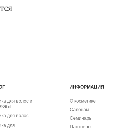
тся
ОГ
ИНФОРМАЦИЯ
ика для волос и
О косметике
оловы
Салонам
ика для волос
Семинары
ика для
Партнеры