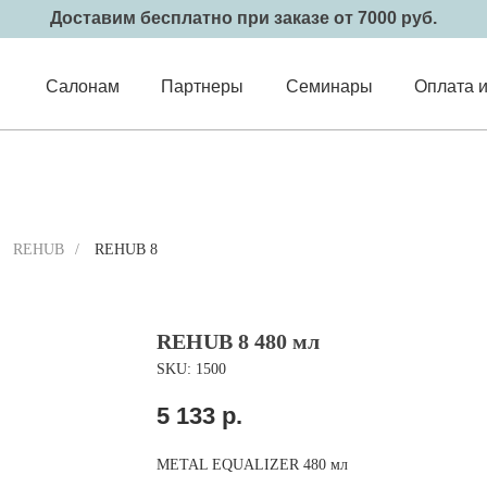
Доставим бесплатно при заказе от 7000 руб.
Салонам
Партнеры
Семинары
Оплата и
REHUB
/
REHUB 8
REHUB 8 480 мл
SKU:
1500
5 133
р.
METAL EQUALIZER 480 мл