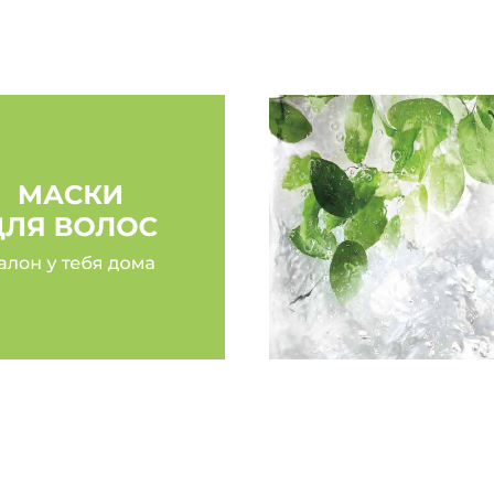
волосы рады)»
Маска ALCHEMY 13/M
Елена