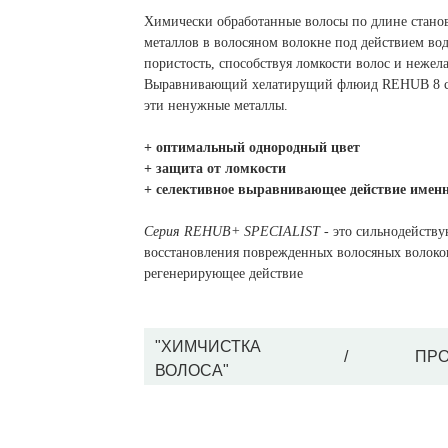
Химически обработанные волосы по длине стано
металлов в волосяном волокне под действием во
пористость, способствуя ломкости волос и нежела
Выравнивающий хелатирущий флюид REHUB 8 с п
эти ненужные металлы.
+ оптимальный однородный цвет
+ защита от ломкости
+ селективное выравнивающее действие именно
Серия REHUB+ SPECIALIST
- это сильнодейству
восстановления поврежденных волосяных волоко
регенерирующее действие
"ХИМЧИСТКА
/
ПРО
ВОЛОСА"