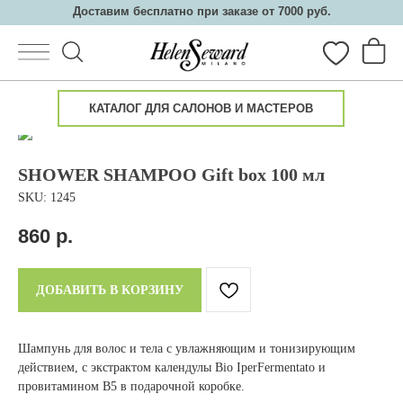
Доставим бесплатно при заказе от 7000 руб.
КАТАЛОГ ДЛЯ САЛОНОВ И МАСТЕРОВ
SHOWER SHAMPOO Gift box 100 мл
SKU:
1245
Каталог
О косметике
Салонам
Партнеры
Семинары
860
р.
ДОБАВИТЬ В КОРЗИНУ
Шампунь для волос и тела с увлажняющим и тонизирующим
действием, с экстрактом календулы Bio IperFermentato и
провитамином B5 в подарочной коробке.