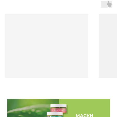
дополнительных ухаживающих средств. Это идеальное
решение для домашнего ухода, замена интенсивной
салонной процедуры! Рекомендую! Супер средство❤️
»
SYNEBI Anti-breakage serum
Екатерина
Смотреть фото
«Я пользуюсь Helen Seward около 5 лет. За это время
качество моих волос много улучшилось. Мне удалось
отрастить качественную длинну, увеличить их плотность
и густоту. При чём волос пористый и вьётся. Я обожаю
использовать Helen Seward в домашнем уходе, также
применяю их на дочке (ей 8 лет). По моей оценке это
самые лучшие уходовые и профессиональные средства.