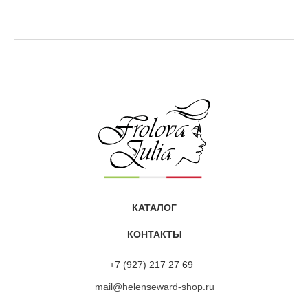
«Хочу поделиться впечатлениями от обновлённой маски
ALCHEMY 13/M с аргановым и миндальным маслами.
Этот продукт из линейки Mediter всегда был моим
фаворитом. Он даёт быстрое и мощное восстановление
волос, дарит им живой блеск, улучшает структуру,
обволакивает приятным ароматом.
У меня волнистые волосы блонд. Представляете каких
трудов стоит растить длину. Но с Алхимией это реально.
Я смогла уйти от коротких стрижек. Теперь радуюсь
КАТАЛОГ
послушным локонам. Притом в виду нехватки времени
я не ношу маску долго. Хватает нанести её хотя бы на 5-
КОНТАКТЫ
10 минут, и эффект достигнут. Спасибо производителям
и Юлии Фроловой за грамотно подобранный уход. Мои
+7 (927) 217 27 69
мягкие, блестящие волосы рады)»
mail@helenseward-shop.ru
Маска ALCHEMY 13/M