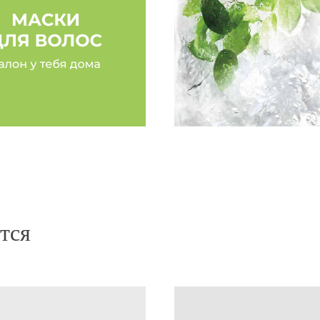
нут после нанесения
«Хочу поделиться впеч
становятся более
13/M с аргановым и мин
длину и при этом совсем
Mediter всегда был моим
 Распутывает, питает,
восстановление волос, д
»
обволакивает приятным 
У меня волнистые волосы
растить длину. Но с Алх
стрижек. Теперь радуюс
времени я не ношу маску 
минут, и эффект достиг
тся
Фроловой за грамотно п
волосы рады)»
Маска ALCHEMY 13/M
Елена