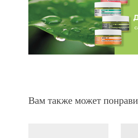
«Приятный ванильный аромат. Уже через 5 ми
можно заметить как разглаживаются волосы и 
мягкими и шелковистыми. Она хорошо питает 
не утяжеляет кожу головы. Моя любимая маска!
после неё волосы отлично поддаются укладке.
Питательная маска для сухих волос
Нина
Вам также может понрави