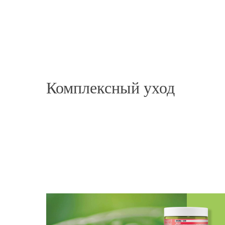
«Хочу поделиться эмоциями и ощущениями по
сыворотки ANTI-ROTTURA! Я мастер-колорист
работы. На бренде HS работаю больше 5 лет! П
марке! Довольна я и мои клиентки. Но, попроб
честно была шокирована результатом!!! Мои 
HS, делаю уходы, но этот эффект- просто восто
Особенно концы,( да и перенесённые 2 ковида
Комплексный уход
печально. Настоящая «мочалка». За ночь Воло
высушены феном без дополнительных ухажива
идеальное решение для домашнего ухода, заме
процедуры! Рекомендую! Супер средство❤️»
SYNEBI Anti-breakage serum
Екатерина
Смотреть фото