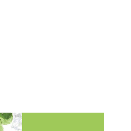
d около 5 лет. За это время качество моих
 Мне удалось отрастить качественную длинну,
 густоту. При чём волос пористый и вьётся. Я
len Seward в домашнем уходе, также применяю
По моей оценке это самые лучшие уходовые и
ва. После уходовой процедуры в салоне,
 точнее на волосах. За всё это время я
ки Helen Seward и все они безупречны! И