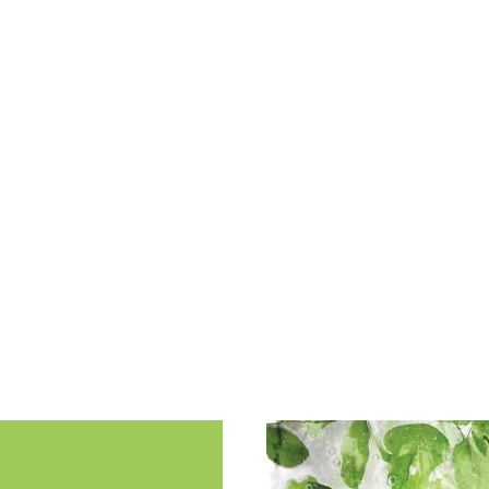
сле использования
«Я пользуюсь Helen Sewar
 с 17-летним стажем
волос много улучшилось.
ерепробовала все, в этой
увеличить их плотность и
овав эту новинку, я
обожаю использовать He
Волосы окрашены краской
их на дочке (ей 8 лет). 
рг! Волосы после лета,
профессиональные средст
) уже совсем выглядели
результат всегда на лицо,
сы просто ожили, на фото
протестила разные линей
ющих средств. Это
безумно вкусно пахнут!»
на интенсивной салонной
Надежда