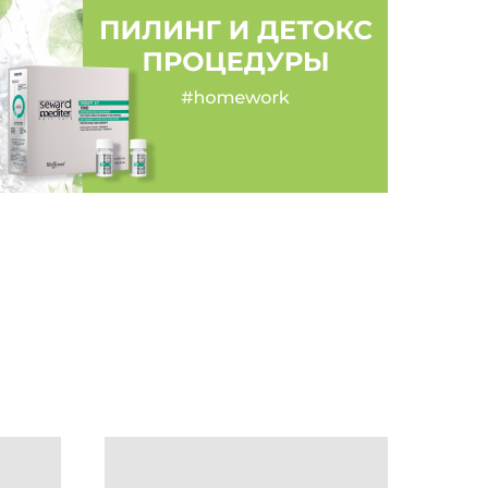
атлениями от обновлённой маски ALCHEMY
дальным маслами. Этот продукт из линейки
 фаворитом. Он даёт быстрое и мощное
арит им живой блеск, улучшает структуру,
ароматом.
 блонд. Представляете каких трудов стоит
имией это реально. Я смогла уйти от коротких
ь послушным локонам. Притом в виду нехватки
долго. Хватает нанести её хотя бы на 5-10
нут. Спасибо производителям и Юлии
одобранный уход. Мои мягкие, блестящие